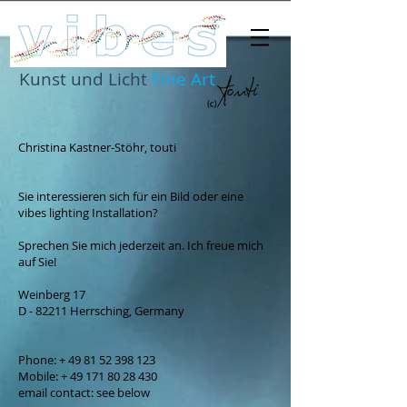
Kunst und Licht
Fine Art
Christina Kastner-Stöhr, touti
Sie interessieren sich für ein Bild oder eine
vibes lighting Installation?
Sprechen Sie mich jederzeit an. Ich freue mich
auf Sie!
Weinberg 17
D - 82211 Herrsching, Germany
Phone: +
49 81 52 398 123
Mobile: +
49 171 80 28 430
email contact: see below