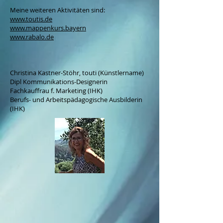
Meine weiteren Aktivitäten sind:
www.toutis.de
www.mappenkurs.bayern
www.rabalo.de
Christina Kastner-Stöhr, touti (Künstlername)
Dipl Kommunikations-Designerin
Fachkauffrau f. Marketing (IHK)
Berufs- und Arbeitspädagogische Ausbilderin
(IHK)